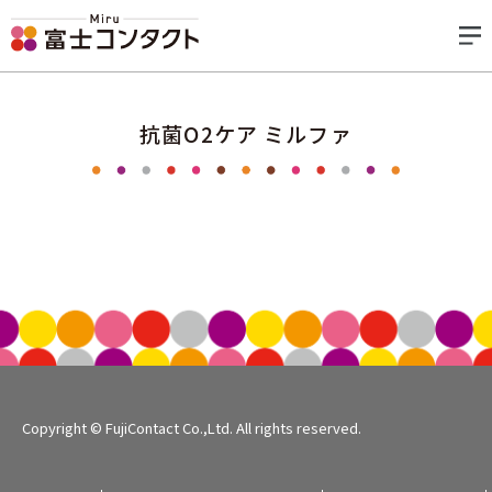
抗菌O2ケア ミルファ
Copyright © FujiContact Co.,Ltd. All rights reserved.