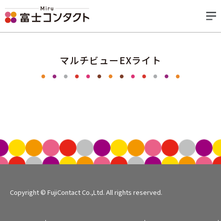
マルチビューEXライト
Copyright © FujiContact Co.,Ltd. All rights reserved.