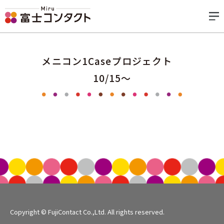
メニコン1Caseプロジェクト
10/15〜
Copyright © FujiContact Co.,Ltd. All rights reserved.