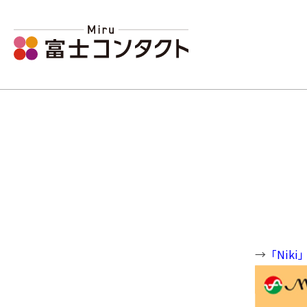
→
「Nik